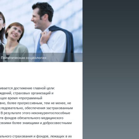
|
Политическая социология
ивается достижение главной цели:
ждений, страховых организаций и
оящее время «программный
вно, более прогрессивным, тем не менее, не
 следовательно, обеспечения застрахованным
В результате этого неконкурентоспособные
ств фондов обязательного медицинского
 своими более знающими и добросовестными
льного страхования и фондов, лежащих в их