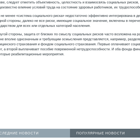
ове, следует отметить объективность, целостность и взаимосвязь социальных рисков
еизвестно влияние условий труда на состояние здоровья работников, их трудоспособно
 не менее «система социального риска» недостаточно эффективно интегрирована в д
дной стороны, далеко не все риски, имеющие социальное значение, включены в перече
ударством для всех или отдельных категорий населения.
ругой стороны, защита от близких по смыслу социальных рисков часто возложена на
 не вполне однозначным и требующим осмысления представляется, например, раздел
ицинского страхования и фондом социального страхования. Первые оплачивают соци
уг, а второй выплачивает пособие повременной нетрудоспособности. И оба фонда фи
оторые реабилитационные мероприятия.
СЛЕДНИЕ НОВОСТИ
ПОПУЛЯРНЫЕ НОВОСТИ