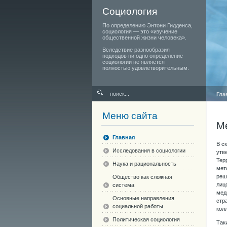
Социология
По определению Энтони Гидденса,
социология — это «изучение
общественной жизни человека».
Вследствие разнообразия
подходов ни одно определение
социологии не является
полностью удовлетворительным.
Гла
Меню сайта
М
Главная
В с
Исследования в социологии
утв
Тер
Наука и рациональность
мет
реш
Общество как сложная
лиц
система
мед
Основные направления
стр
социальной работы
кол
Политическая социология
Так