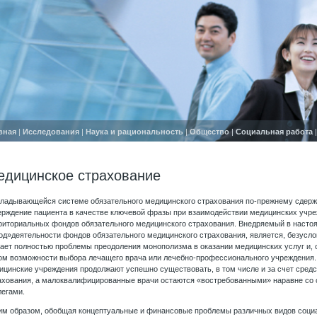
вная
|
Исследования
|
Наука и рациональность
|
Общество
|
Социальная работа
едицинское страхование
кладывающейся системе обязательного медицинского страхования по-прежнему сдерж
ерждение пациента в качестве ключевой фразы при взаимодействии медицинских учре
риториальных фондов обязательного медицинского страхования. Внедряемый в наст
од»деятельности фондов обязательного медицинского страхования, является, безусло
ает полностью проблемы преодоления монополизма в оказании медицинских услуг и,
ом возможности выбора лечащего врача или лечебно-профессионального учреждения. 
ицинские учреждения продолжают успешно существовать, в том числе и за счет сред
ахования, а малоквалифицированные врачи остаются «востребованными» наравне со
легами.
им образом, обобщая концептуальные и финансовые проблемы различных видов социа