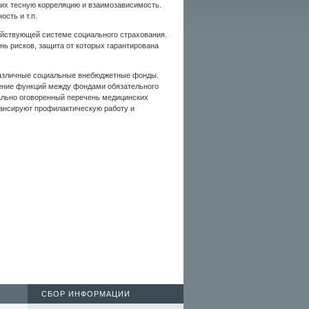
, их тесную корреляцию и взаимозависимость.
сть и т.п.
ействующей системе социального страхования.
нь рисков, защита от которых гарантирована
 различные социальные внебюджетные фонды.
ение функций между фондами обязательного
ально оговоренный перечень медицинских
нансируют профилактическую работу и
СБОР ИНФОРМАЦИИ