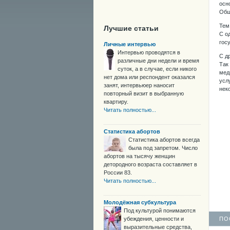
осн
Общ
Тем
Лучшие статьи
С о
гос
Личные интервью
Интервью проводятся в
С д
различные дни недели и время
Так
суток, а в случае, если никого
мед
нет дома или респондент оказался
усл
занят, интервьюер наносит
нек
повторный визит в выбранную
квартиру.
Читать полностью...
Статистика абортов
Статистика абортов всегда
была под запретом. Число
абортов на тысячу женщин
детородного возраста составляет в
России 83.
Читать полностью...
Молодёжная субкультура
Под культурой понимаются
убеждения, ценности и
ПО
выразительные средства,